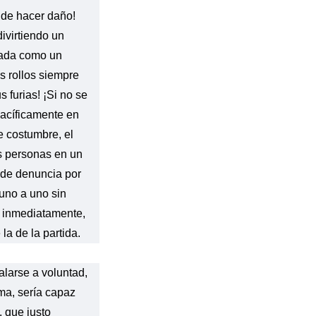
o de hacer daño!
ivirtiendo un
pada como un
s rollos siempre
 furias! ¡Si no se
pacíficamente en
de costumbre, el
as personas en un
o de denuncia por
 uno a uno sin
ró inmediatamente,
a de la partida.
alarse a voluntad,
ma, sería capaz
, que justo