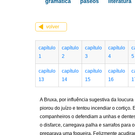
gramática
paseos
literatura
volver
capítulo
capítulo
capítulo
capítulo
c
1
2
3
4
5
capítulo
capítulo
capítulo
capítulo
c
13
14
15
16
1
A Bruxa, por influência sugestiva da loucura
piorou do juízo e tentou incendiar o cortiço.
companheiros o defendiam a unhas e dentes
o disfarce, carregava palha e sarrafos para 
preparava uma fogueira. Felizmente acudir