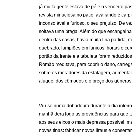
já muita gente estava de pé e o vendeiro p
revista minuciosa no pátio, avaliando e carp
inconsolável e furioso, o seu prejuízo. De 
soltava uma praga. Além do que escangalh
dentro das casas, havia muita tina partida, mu
quebrado, lampiões em fanicos, hortas e cer
portão da frente e a tabuleta foram reduzido
Romão meditava, para cobrir o dano, carreg
sobre os moradores da estalagem, aumenta
aluguel dos cômodos e o preço dos gêneros
Viu-se numa dobadoura durante o dia inteiro
manhã dera logo as providências para que t
aos seus eixos o mais depressa possível: 
novas tinas; fabricar novos jiraus e conserta