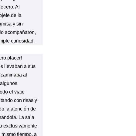
etrero. Al
bjefe de la
amisa y sin
 lo acompañaron,
imple curiosidad.
ero placer!
s llevaban a sus
s caminaba al
 algunos
odo el viaje
ntando con risas y
do la atención de
arandola. La sala
gido exclusivamente
l mismo tiempo, a