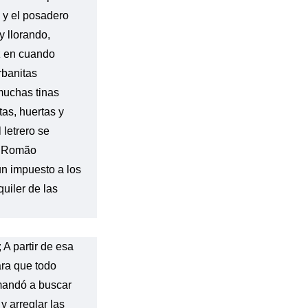
 y el posadero
y llorando,
z en cuando
rbanitas
muchas tinas
as, huertas y
 letrero se
o Romão
un impuesto a los
uiler de las
 A partir de esa
ra que todo
 mandó a buscar
y arreglar las