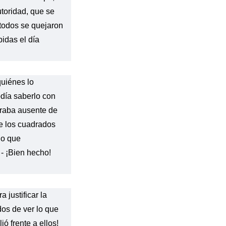
toridad, que se
todos se quejaron
bidas el día
quiénes lo
odía saberlo con
raba ausente de
e los cuadrados
lo que
 - ¡Bien hecho!
 justificar la
s ​​de ver lo que
ó frente a ellos!