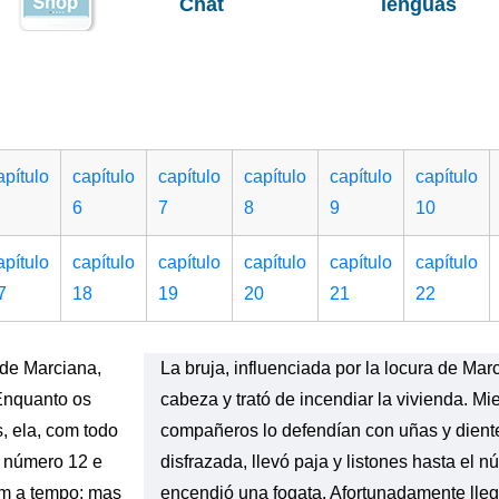
Chat
lenguas
apítulo
capítulo
capítulo
capítulo
capítulo
capítulo
6
7
8
9
10
apítulo
capítulo
capítulo
capítulo
capítulo
capítulo
7
18
19
20
21
22
 de Marciana,
La bruja, influenciada por la locura de Marc
 Enquanto os
cabeza y trató de incendiar la vivienda. Mi
, ela, com todo
compañeros lo defendían con uñas y diente
o número 12 e
disfrazada, llevó paja y listones hasta el 
am a tempo; mas
encendió una fogata. Afortunadamente lleg