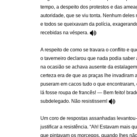
tempo, a despeito dos protestos e das amea
autoridade, que se viu tonta. Nenhum deles 
e todos se queixavam da polícia, exagerand
recebidas na véspera.
A respeito de como se travara o conflito e q
o taverneiro declarou que nada podia saber 
na ocasião se achava ausente da estalagem
certeza era de que as praças lhe invadiram 
puseram em cacos tudo o que encontraram, 
lá fosse roupa de francês! — Bem feito! brad
subdelegado. Não resistissem!
Um coro de respostas assanhadas levantou-
justificar a resistência. “Ah! Estavam mais qu
que pintavam os morcegos, quando lhes nã