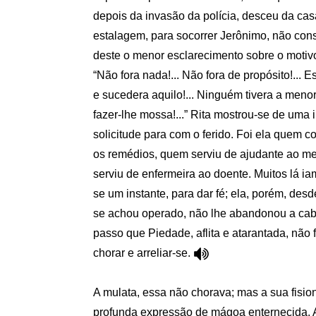
depois da invasão da polícia, desceu da ca
estalagem, para socorrer Jerônimo, não con
deste o menor esclarecimento sobre o motiv
“Não fora nada!... Não fora de propósito!... 
e sucedera aquilo!... Ninguém tivera a meno
fazer-lhe mossa!...” Rita mostrou-se de uma
solicitude para com o ferido. Foi ela quem c
os remédios, quem serviu de ajudante ao m
serviu de enfermeira ao doente. Muitos lá i
se um instante, para dar fé; ela, porém, des
se achou operado, não lhe abandonou a cab
passo que Piedade, aflita e atarantada, não 
chorar e arreliar-se.
A mulata, essa não chorava; mas a sua fisi
profunda expressão de mágoa enternecida. 