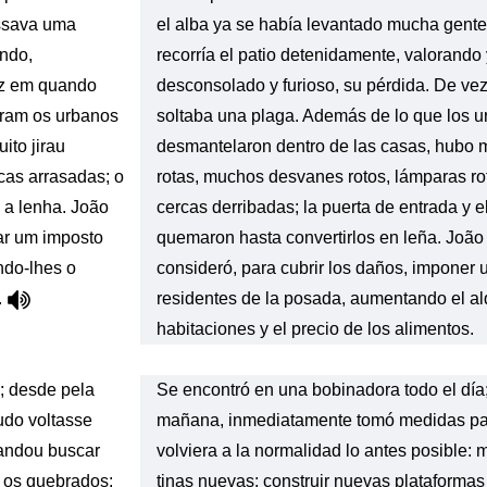
assava uma
el alba ya se había levantado mucha gente
indo,
recorría el patio detenidamente, valorando 
vez em quando
desconsolado y furioso, su pérdida. De ve
aram os urbanos
soltaba una plaga. Además de lo que los u
ito jirau
desmantelaron dentro de las casas, hubo 
cas arrasadas; o
rotas, muchos desvanes rotos, lámparas rot
s a lenha. João
cercas derribadas; la puerta de entrada y el
ar um imposto
quemaron hasta convertirlos en leña. Joã
ndo-lhes o
consideró, para cubrir los daños, imponer 
.
residentes de la posada, aumentando el alq
habitaciones y el precio de los alimentos.
; desde pela
Se encontró en una bobinadora todo el día;
udo voltasse
mañana, inmediatamente tomó medidas pa
mandou buscar
volviera a la normalidad lo antes posible:
r os quebrados;
tinas nuevas; construir nuevas plataformas 