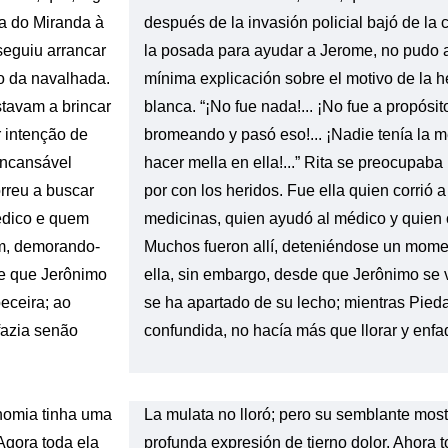
sa do Miranda à
después de la invasión policial bajó de la
seguiu arrancar
la posada para ayudar a Jerome, no pudo a
o da navalhada.
mínima explicación sobre el motivo de la 
Estavam a brincar
blanca. “¡No fue nada!... ¡No fue a propósit
r intenção de
bromeando y pasó eso!... ¡Nadie tenía la m
 incansável
hacer mella en ella!...” Rita se preocupab
orreu a buscar
por con los heridos. Fue ella quien corrió a
edico e quem
medicinas, quien ayudó al médico y quien c
am, demorando-
Muchos fueron allí, deteniéndose un momen
de que Jerônimo
ella, sin embargo, desde que Jerônimo se 
eceira; ao
se ha apartado de su lecho; mientras Pied
fazia senão
confundida, no hacía más que llorar y enfa
onomia tinha uma
La mulata no lloró; pero su semblante mos
Agora toda ela
profunda expresión de tierno dolor. Ahora t