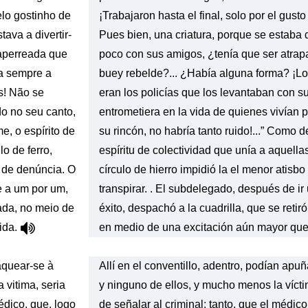
elo gostinho de
¡Trabajaron hasta el final, solo por el gust
tava a divertir-
Pues bien, una criatura, porque se estaba d
aperreada que
poco con sus amigos, ¿tenía que ser atra
ra sempre a
buey rebelde?... ¿Había alguna forma? ¡Lo
s! Não se
eran los policías que los levantaban con sus
o no seu canto,
entrometiera en la vida de quienes vivían 
e, o espírito de
su rincón, no habría tanto ruido!...” Como 
o de ferro,
espíritu de colectividad que unía a aquell
 de denúncia. O
círculo de hierro impidió la el menor atisb
e a um por um,
transpirar. . El subdelegado, después de ir
ada, no meio de
éxito, despachó a la cuadrilla, que se reti
ida.
en medio de una excitación aún mayor que l
aquear-se à
Allí en el conventillo, adentro, podían apuñ
vitima, seria
y ninguno de ellos, y mucho menos la vícti
édico, que, logo
de señalar al criminal; tanto, que el médico