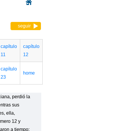
seguir
capítulo
capítulo
11
12
capítulo
home
23
iana, perdió la
entras sus
s, ella,
número 12 y
aron a tiempo;