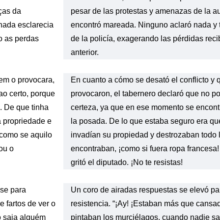
ças da
pesar de las protestas y amenazas de la au
nada esclarecia
encontró mareada. Ninguno aclaró nada y 
o as perdas
de la policía, exagerando las pérdidas reci
anterior.
uem o provocara,
En cuanto a cómo se desató el conflicto y 
ao certo, porque
provocaron, el tabernero declaró que no p
. De que tinha
certeza, ya que en ese momento se encont
a propriedade e
la posada. De lo que estaba seguro era qu
como se aquilo
invadían su propiedad y destrozaban todo 
ou o
encontraban, ¡como si fuera ropa francesa!
gritó el diputado. ¡No te resistas!
se para
Un coro de airadas respuestas se elevó para
e fartos de ver o
resistencia. “¡Ay! ¡Estaban más que cansado
o saia alguém
pintaban los murciélagos, cuando nadie sali