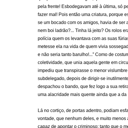
pela frente! Esbodegavam até à última, só p
fazer mal! Pois então uma criatura, porque es
se um bocado com os amigos, havia de ser 
nem boi ladrão?... Tinha lá jeito? Os rolos e
polícia quem os levantava com as suas fúria
metesse ela na vida de quem vivia sossegad
e não seria tanto barulho!...” Como de costum
coletividade, que unia aquela gente em circul
impediu que transpirasse o menor vislumbre
subdelegado, depois de dirigir-se inutilment
despachou o bando, que fez logo a sua retir
uma alacridade mais quente ainda que a da 
Lá no cortiço, de portas adentro, podiam esf
vontade, que nenhum deles, e muito menos a 
capaz de apontar o criminoso; tanto que o m