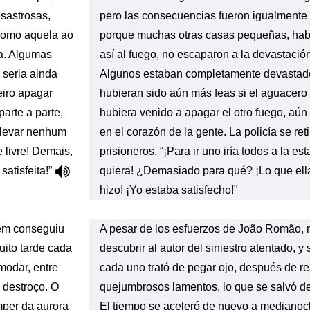
sastrosas,
pero las consecuencias fueron igualmente
como aquela ao
porque muchas otras casas pequeñas, ha
a. Algumas
así al fuego, no escaparon a la devastación
 seria ainda
Algunos estaban completamente devastado
eiro apagar
hubieran sido aún más feas si el aguacero
arte a parte,
hubiera venido a apagar el otro fuego, aún 
m levar nenhum
en el corazón de la gente. La policía se ret
e livre! Demais,
prisioneros. “¡Para ir uno iría todos a la es
satisfeita!”
quiera! ¿Demasiado para qué? ¡Lo que ella
hizo! ¡Yo estaba satisfecho!"
ém conseguiu
A pesar de los esfuerzos de João Romão, 
muito tarde cada
descubrir al autor del siniestro atentado, y
modar, entre
cada uno trató de pegar ojo, después de r
 destroço. O
quejumbrosos lamentos, lo que se salvó d
mper da aurora
El tiempo se aceleró de nuevo a medianoc