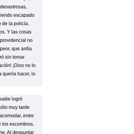
 desastrosas,
biendo escapado
 de la policía.
s. Y las cosas
 providencial no
peor, que ardía
iró sin tomar
tación! ¡Dios no lo
 quería hacer, lo
nadie logró
 sólo muy tarde
eacomodar, entre
e los escombros.
he. Al despuntar