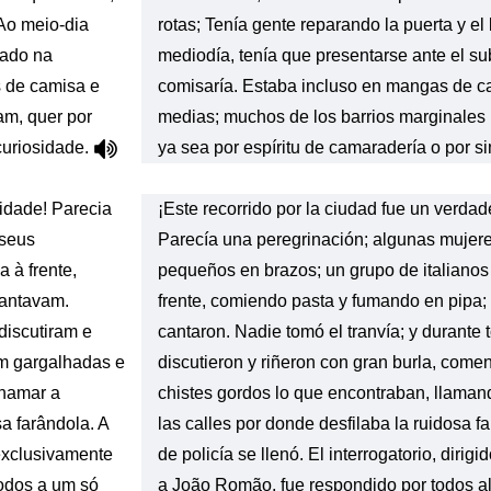
 Ao meio-dia
rotas; Tenía gente reparando la puerta y el l
gado na
mediodía, tenía que presentarse ante el su
s de camisa e
comisaría. Estaba incluso en mangas de c
am, quer por
medias; muchos de los barrios marginales
curiosidade.
ya sea por espíritu de camaradería o por s
idade! Parecia
¡Este recorrido por la ciudad fue un verdad
 seus
Parecía una peregrinación; algunas mujere
 à frente,
pequeños en brazos; un grupo de italiano
cantavam.
frente, comiendo pasta y fumando en pipa;
discutiram e
cantaron. Nadie tomó el tranvía; y durante t
m gargalhadas e
discutieron y riñeron con gran burla, come
chamar a
chistes gordos lo que encontraban, llaman
a farândola. A
las calles por donde desfilaba la ruidosa f
 exclusivamente
de policía se llenó. El interrogatorio, diri
todos a um só
a João Romão, fue respondido por todos a