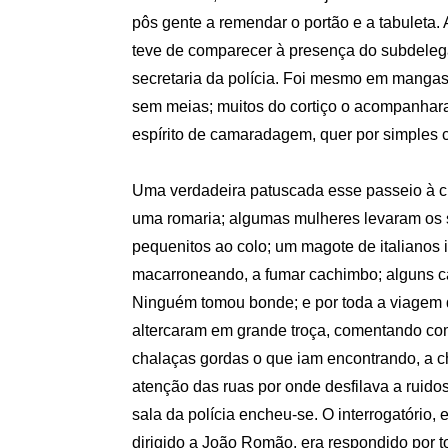
pôs gente a remendar o portão e a tabuleta.
teve de comparecer à presença do subdele
secretaria da polícia. Foi mesmo em manga
sem meias; muitos do cortiço o acompanhar
espírito de camaradagem, quer por simples 
Uma verdadeira patuscada esse passeio à c
uma romaria; algumas mulheres levaram os
pequenitos ao colo; um magote de italianos ia
macarroneando, a fumar cachimbo; alguns 
Ninguém tomou bonde; e por toda a viagem 
altercaram em grande troça, comentando co
chalaças gordas o que iam encontrando, a 
atenção das ruas por onde desfilava a ruidos
sala da polícia encheu-se. O interrogatório,
dirigido a João Romão, era respondido por 