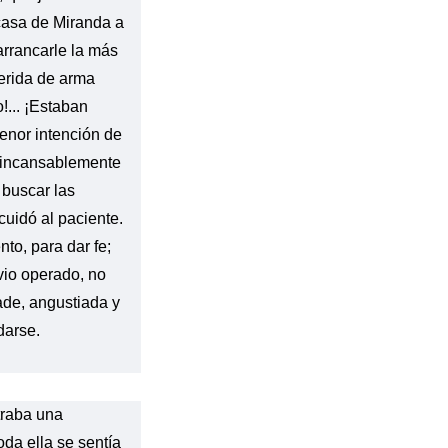
 casa de Miranda a
rrancarle la más
herida de arma
o!... ¡Estaban
enor intención de
a incansablemente
 buscar las
uidó al paciente.
to, para dar fe;
vio operado, no
ade, angustiada y
darse.
traba una
oda ella se sentía