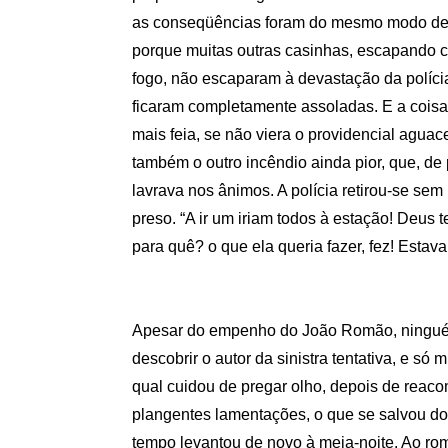
as conseqüências foram do mesmo modo de
porque muitas outras casinhas, escapando 
fogo, não escaparam à devastação da políci
ficaram completamente assoladas. E a coisa
mais feia, se não viera o providencial aguac
também o outro incêndio ainda pior, que, de p
lavrava nos ânimos. A polícia retirou-se se
preso. “A ir um iriam todos à estação! Deus t
para quê? o que ela queria fazer, fez! Estava 
Apesar do empenho do João Romão, ningu
descobrir o autor da sinistra tentativa, e só 
qual cuidou de pregar olho, depois de reaco
plangentes lamentações, o que se salvou do
tempo levantou de novo à meia-noite. Ao ro