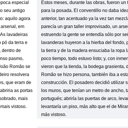
época especial
Estos meses, durante las obras, fueron un
do seu antigo
para la posada. El conventillo no daba ide
to: aquilo agora
anterior, tan acentuado ya la vez tan mezc
 arsenal, em
parecía un gran taller improvisado, un arse
 As lavadeiras
estruendo la gente se entendía sólo por se
 pó da terra e
lavanderas huyeron a la hierba del fondo, 
 dentro de
la tierra y de la madera ensuciaba la ropa 
enso pasmo,
poco tiempo, todo estuvo listo; y, con inm
 João Romão se
vieron que la tienda, la bodega grasienta,
deiro resolvera
Romão se hizo persona, también iba a est
es, que eram de
construcción. El posadero decidió utilizar 
abriria as portas
los muros, que tenían un metro de ancho, ta
 sobrado, mais
portugués; abriría las puertas de arco, leva
 mais vistoso.
levantaría un piso, más alto que el de Mir
más vistoso.