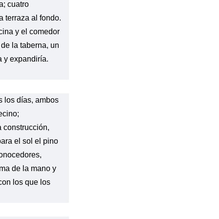
a; cuatro
a terraza al fondo.
cina y el comedor
de la taberna, un
a y expandiría.
s los días, ambos
ecino;
 construcción,
ra el sol el pino
conocedores,
lma de la mano y
on los que los