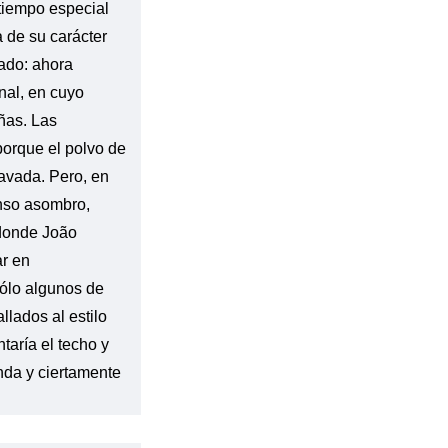
 tiempo especial
a de su carácter
lado: ahora
nal, en cuyo
ñas. Las
porque el polvo de
lavada. Pero, en
enso asombro,
 donde João
ar en
sólo algunos de
llados al estilo
ntaría el techo y
anda y ciertamente