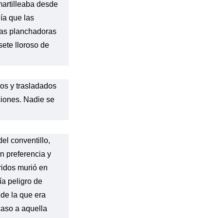
 martilleaba desde
ía que las
las planchadoras
sete lloroso de
dos y trasladados
ciones. Nadie se
el conventillo,
n preferencia y
ridos murió en
ría peligro de
 de la que era
caso a aquella