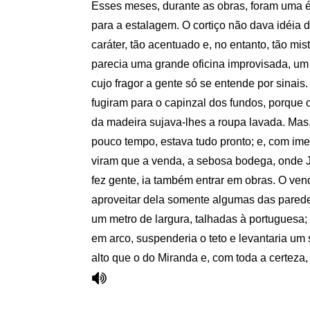
Esses meses, durante as obras, foram uma 
para a estalagem. O cortiço não dava idéia 
caráter, tão acentuado e, no entanto, tão mis
parecia uma grande oficina improvisada, um
cujo fragor a gente só se entende por sinais.
fugiram para o capinzal dos fundos, porque o
da madeira sujava-lhes a roupa lavada. Mas,
pouco tempo, estava tudo pronto; e, com im
viram que a venda, a sebosa bodega, onde
fez gente, ia também entrar em obras. O ven
aproveitar dela somente algumas das pared
um metro de largura, talhadas à portuguesa; 
em arco, suspenderia o teto e levantaria um
alto que o do Miranda e, com toda a certeza,