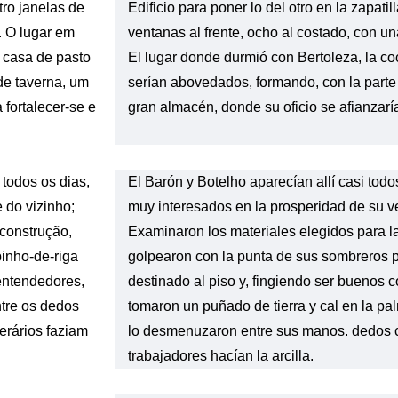
tro janelas de
Edificio para poner lo del otro en la zapatill
. O lugar em
ventanas al frente, ocho al costado, con un
 casa de pasto
El lugar donde durmió con Bertoleza, la co
de taverna, um
serían abovedados, formando, con la parte 
fortalecer-se e
gran almacén, donde su oficio se afianzarí
todos os dias,
El Barón y Botelho aparecían allí casi todo
 do vizinho;
muy interesados ​​en la prosperidad de su v
construção,
Examinaron los materiales elegidos para la
inho-de-riga
golpearon con la punta de sus sombreros pa
entendedores,
destinado al piso y, fingiendo ser buenos 
tre os dedos
tomaron un puñado de tierra y cal en la pa
erários faziam
lo desmenuzaron entre sus manos. dedos c
trabajadores hacían la arcilla.