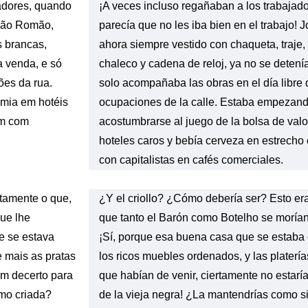
adores, quando
¡A veces incluso regañaban a los trabajad
João Romão,
parecía que no les iba bien en el trabajo!
s brancas,
ahora siempre vestido con chaqueta, traje,
a venda, e só
chaleco y cadena de reloj, ya no se detenía
es da rua.
solo acompañaba las obras en el día libre 
omia em hotéis
ocupaciones de la calle. Estaba empezan
em com
acostumbrarse al juego de la bolsa de val
hoteles caros y bebía cerveza en estrech
con capitalistas en cafés comerciales.
stamente o que,
¿Y el criollo? ¿Cómo debería ser? Esto er
ue lhe
que tanto el Barón como Botelho se morían
e se estava
¡Sí, porque esa buena casa que se estaba 
 mais as pratas
los ricos muebles ordenados, y las platerí
am decerto para
que habían de venir, ciertamente no estaría
omo criada?
de la vieja negra! ¿La mantendrías como s