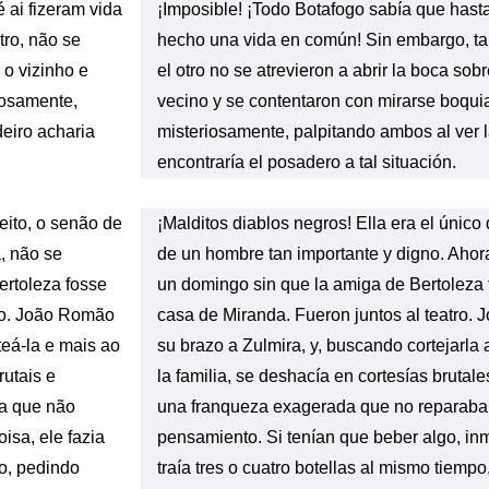
 ai fizeram vida
¡Imposible! ¡Todo Botafogo sabía que hast
tro, não se
hecho una vida en común! Sin embargo, t
 o vizinho e
el otro no se atrevieron a abrir la boca sob
iosamente,
vecino y se contentaron con mirarse boqui
eiro acharia
misteriosamente, palpitando ambos al ver l
encontraría el posadero a tal situación.
eito, o senão de
¡Malditos diablos negros! Ella era el único 
, não se
de un hombre tan importante y digno. Ahor
rtoleza fosse
un domingo sin que la amiga de Bertoleza 
tro. João Romão
casa de Miranda. Fueron juntos al teatro.
teá-la e mais ao
su brazo a Zulmira, y, buscando cortejarla a
rutais e
la familia, se deshacía en cortesías brutal
a que não
una franqueza exagerada que no reparaba
isa, ele fazia
pensamiento. Si tenían que beber algo, i
po, pedindo
traía tres o cuatro botellas al mismo tiemp