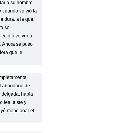
itar a su hombre
o cuando volvió la
e dura, a la que,
ta se
decidió volver a
. Ahora se puso
iera que le
completamente
el abandono de
 delgada, había
 fea, triste y
 oyó mencionar el