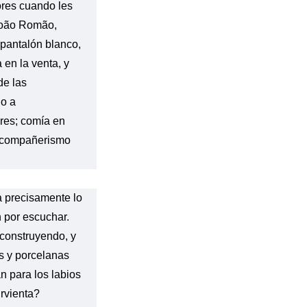
ores cuando les
 João Romão,
 pantalón blanco,
 en la venta, y
de las
do a
ores; comía en
o compañerismo
a precisamente lo
 por escuchar.
construyendo, y
as y porcelanas
n para los labios
irvienta?