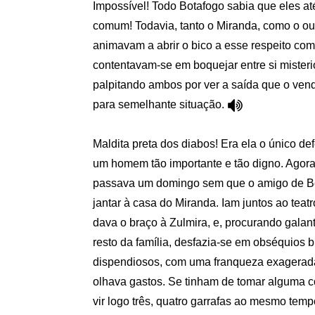
Impossível! Todo Botafogo sabia que eles até
comum! Todavia, tanto o Miranda, como o ou
animavam a abrir o bico a esse respeito com
contentavam-se em boquejar entre si mister
palpitando ambos por ver a saída que o vend
para semelhante situação.
Maldita preta dos diabos! Era ela o único def
um homem tão importante e tão digno. Agora
passava um domingo sem que o amigo de Be
jantar à casa do Miranda. Iam juntos ao tea
dava o braço à Zulmira, e, procurando galan
resto da família, desfazia-se em obséquios b
dispendiosos, com uma franqueza exagerad
olhava gastos. Se tinham de tomar alguma co
vir logo três, quatro garrafas ao mesmo tem