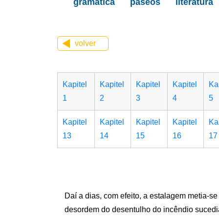
gramática
paseos
literatura
volver
Kapitel
Kapitel
Kapitel
Kapitel
Ka
1
2
3
4
5
Kapitel
Kapitel
Kapitel
Kapitel
Ka
13
14
15
16
17
Daí a dias, com efeito, a estalagem metia-se
desordem do desentulho do incêndio sucedia