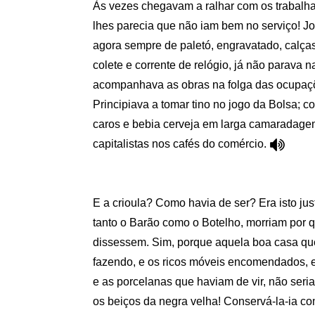
Às vezes chegavam a ralhar com os trabalh
lhes parecia que não iam bem no serviço! 
agora sempre de paletó, engravatado, calça
colete e corrente de relógio, já não parava n
acompanhava as obras na folga das ocupaçõ
Principiava a tomar tino no jogo da Bolsa; c
caros e bebia cerveja em larga camaradag
capitalistas nos cafés do comércio.
E a crioula? Como havia de ser? Era isto ju
tanto o Barão como o Botelho, morriam por q
dissessem. Sim, porque aquela boa casa qu
fazendo, e os ricos móveis encomendados, e
e as porcelanas que haviam de vir, não seri
os beiços da negra velha! Conservá-la-ia c