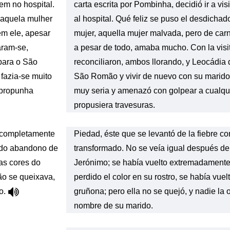
em no hospital.
carta escrita por Pombinha, decidió ir a vis
, aquela mulher
al hospital. Qué feliz se puso el desdichad
em ele, apesar
mujer, aquella mujer malvada, pero de carn
aram-se,
a pesar de todo, amaba mucho. Con la visi
para o São
reconciliaron, ambos llorando, y Leocádia 
fazia-se muito
São Romão y vivir de nuevo con su marido
 propunha
muy seria y amenazó con golpear a cualqu
propusiera travesuras.
s completamente
Piedad, éste que se levantó de la fiebre 
 do abandono de
transformado. No se veía igual después d
as cores do
Jerónimo; se había vuelto extremadamente
não se queixava,
perdido el color en su rostro, se había vuelto
o.
gruñona; pero ella no se quejó, y nadie la
nombre de su marido.