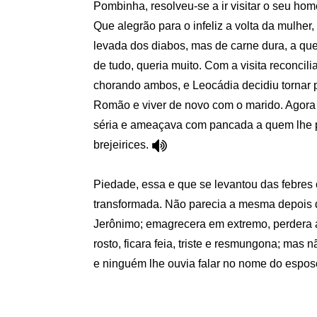
Pombinha, resolveu-se a ir visitar o seu hom
Que alegrão para o infeliz a volta da mulher
levada dos diabos, mas de carne dura, a qu
de tudo, queria muito. Com a visita reconcili
chorando ambos, e Leocádia decidiu tornar 
Romão e viver de novo com o marido. Agora 
séria e ameaçava com pancada a quem lhe
brejeirices.
Piedade, essa e que se levantou das febre
transformada. Não parecia a mesma depois
Jerônimo; emagrecera em extremo, perdera 
rosto, ficara feia, triste e resmungona; mas 
e ninguém lhe ouvia falar no nome do espos