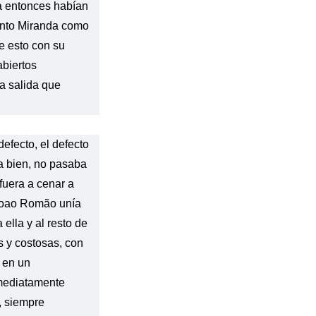
a entonces habían
anto Miranda como
re esto con su
abiertos
a salida que
defecto, el defecto
a bien, no pasaba
fuera a cenar a
 Joao Romão unía
 ella y al resto de
es y costosas, con
 en un
nmediatamente
o, siempre