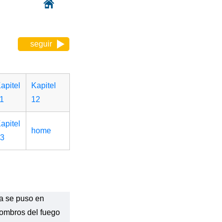
seguir
apitel
Kapitel
1
12
apitel
home
3
a se puso en
combros del fuego