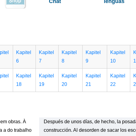
Chat
lenguas
pitel
Kapitel
Kapitel
Kapitel
Kapitel
Kapitel
K
6
7
8
9
10
1
pitel
Kapitel
Kapitel
Kapitel
Kapitel
Kapitel
K
18
19
20
21
22
2
 em obras. À
Después de unos días, de hecho, la posad
 a do trabalho
construcción. Al desorden de sacar los es