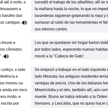
ã até à noite, o
sucedió el trabajo de los albañiles; allí se
ntinuassem a
la mañana hasta la noche, lo que no imped
o barulho das
lavanderas siguieran golpeando la ropa y 
nas cantigas.
sumaran al ruido de las herramientas el fal
sus eternos cantos.
 trouxe e
Los que se quedaron sin hogar fueron traí
ovos cômodos.
por todos lados, esperando nuevas habita
".
movió a la "Cabeza de Gato".
cortiço, o lado
Se empezó a trabajar en el lado izquierdo d
eferência e
lado Miranda; los antiguos residentes tenía
dos morreu na
ventajas de precio. Uno de los italianos he
a ainda em risco
Misericórdia y el otro, también allí, aún cor
era irmão, e
muerte. Bruno se había retirado a la Orden
escrita por
hermano, y Leocádia, que no quiso hacer 