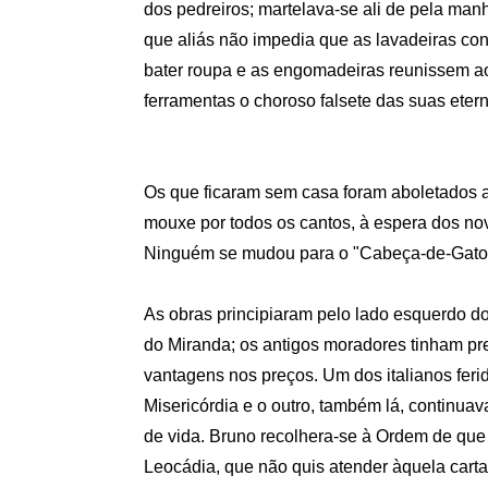
dos pedreiros; martelava-se ali de pela manh
que aliás não impedia que as lavadeiras co
bater roupa e as engomadeiras reunissem a
ferramentas o choroso falsete das suas eter
Os que ficaram sem casa foram aboletados a
mouxe por todos os cantos, à espera dos n
Ninguém se mudou para o "Cabeça-de-Gato
As obras principiaram pelo lado esquerdo do 
do Miranda; os antigos moradores tinham pr
vantagens nos preços. Um dos italianos feri
Misericórdia e o outro, também lá, continuav
de vida. Bruno recolhera-se à Ordem de que 
Leocádia, que não quis atender àquela carta 