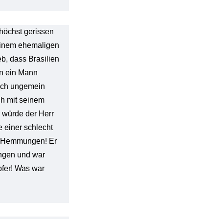
 höchst gerissen
 einem ehemaligen
eb, dass Brasilien
in ein Mann
ich ungemein
ich mit seinem
r würde der Herr
 einer schlecht
d Hemmungen! Er
ungen und war
pfer! Was war