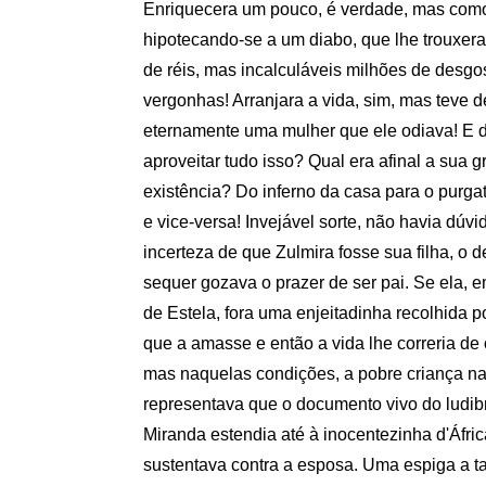
Enriquecera um pouco, é verdade, mas com
hipotecando-se a um diabo, que lhe trouxera
de réis, mas incalculáveis milhões de desgo
vergonhas! Arranjara a vida, sim, mas teve d
eternamente uma mulher que ele odiava! E d
aproveitar tudo isso? Qual era afinal a sua 
existência? Do inferno da casa para o purgat
e vice-versa! Invejável sorte, não havia dúv
incerteza de que Zulmira fosse sua filha, o
sequer gozava o prazer de ser pai. Se ela, 
de Estela, fora uma enjeitadinha recolhida po
que a amasse e então a vida lhe correria de
mas naquelas condições, a pobre criança n
representava que o documento vivo do ludibr
Miranda estendia até à inocentezinha d'Áfric
sustentava contra a esposa. Uma espiga a ta