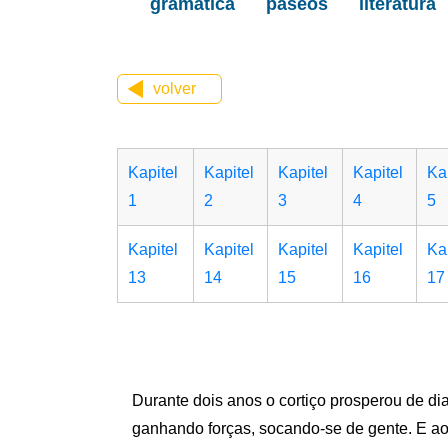
gramática
paseos
literatura
volver
Kapitel
Kapitel
Kapitel
Kapitel
Ka
1
2
3
4
5
Kapitel
Kapitel
Kapitel
Kapitel
Ka
13
14
15
16
17
Durante dois anos o cortiço prosperou de dia
ganhando forças, socando-se de gente. E ao