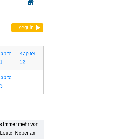
seguir
apitel
Kapitel
1
12
apitel
3
us immer mehr von
e Leute. Nebenan