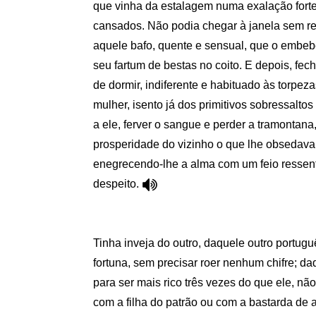
que vinha da estalagem numa exalação fort
cansados. Não podia chegar à janela sem re
aquele bafo, quente e sensual, que o embe
seu fartum de bestas no coito. E depois, fec
de dormir, indiferente e habituado às torpez
mulher, isento já dos primitivos sobressaltos
a ele, ferver o sangue e perder a tramontana
prosperidade do vizinho o que lhe obsedava 
enegrecendo-lhe a alma com um feio ressen
despeito.
Tinha inveja do outro, daquele outro portugu
fortuna, sem precisar roer nenhum chifre; da
para ser mais rico três vezes do que ele, nã
com a filha do patrão ou com a bastarda de