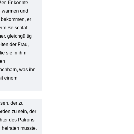
er. Er konnte
en warmen und
u bekommen, er
eim Beischlaf.
r, gleichgültig
ten der Frau,
ie sie in ihm
den
Nachbarn, was ihn
mit einem
sen, der zu
den zu sein, der
chter des Patrons
 heiraten musste.