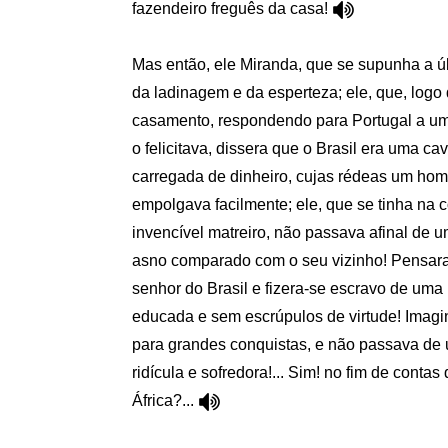
fazendeiro freguês da casa!
Mas então, ele Miranda, que se supunha a ú
da ladinagem e da esperteza; ele, que, logo
casamento, respondendo para Portugal a u
o felicitava, dissera que o Brasil era uma ca
carregada de dinheiro, cujas rédeas um hom
empolgava facilmente; ele, que se tinha na 
invencível matreiro, não passava afinal de 
asno comparado com o seu vizinho! Pensara
senhor do Brasil e fizera-se escravo de uma 
educada e sem escrúpulos de virtude! Imagi
para grandes conquistas, e não passava de 
ridícula e sofredora!... Sim! no fim de contas
África?...