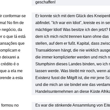
geschaffen!
r conformar-se
Er konnte sich mit dem Glück des Kneipenb
ima! No fim de
abfindet. "Ich war ein Idiot", kreiste es in 
 negócio, da
mächtiger Idiot! Was besitze ich den jetzt
 o que lá está
dem ich mich nicht trennen kann ohne das 
transações que
stellen, auf dem er fußt. Kapital, dass zwi
 complicam e
Transaktionen hängt, die nie wirklich aus
 deixarei a
die immer komplizierter werden und mich 
crédito é o
Stumpfsinn dieses Landes binden, wo ich
 que a ela me
lassen werde. Was bleibt mir noch, wenn a
prende a esta
Existenz fusst die Mitgift ist, die mir jene
und die mich an sie bindet wie das verda
Handelsunternehmen an diese Küste Afrik
e formou no
Es war die stinkende Ansammlung von Eite