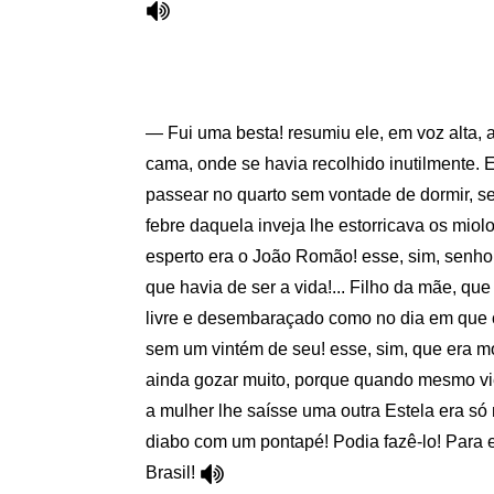
— Fui uma besta! resumiu ele, em voz alta,
cama, onde se havia recolhido inutilmente. 
passear no quarto sem vontade de dormir, s
febre daquela inveja lhe estorricava os miolo
esperto era o João Romão! esse, sim, senho
que havia de ser a vida!... Filho da mãe, que
livre e desembaraçado como no dia em que 
sem um vintém de seu! esse, sim, que era m
ainda gozar muito, porque quando mesmo vi
a mulher lhe saísse uma outra Estela era só
diabo com um pontapé! Podia fazê-lo! Para 
Brasil!