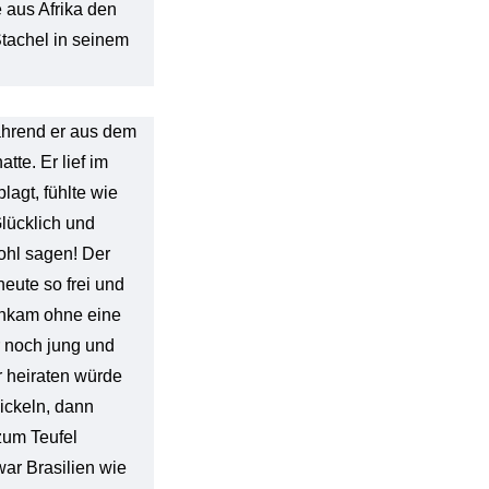
 aus Afrika den
Stachel in seinem
während er aus dem
tte. Er lief im
lagt, fühlte wie
lücklich und
ohl sagen! Der
eute so frei und
 ankam ohne eine
r noch jung und
 heiraten würde
ickeln, dann
 zum Teufel
ar Brasilien wie