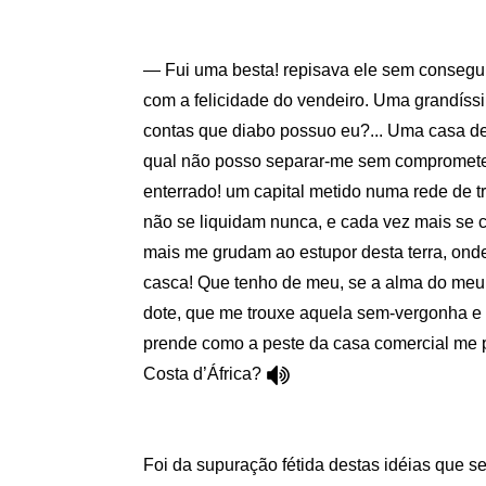
— Fui uma besta! repisava ele sem consegui
com a felicidade do vendeiro. Uma grandíss
contas que diabo possuo eu?... Uma casa de
qual não posso separar-me sem comprometer
enterrado! um capital metido numa rede de 
não se liquidam nunca, e cada vez mais se
mais me grudam ao estupor desta terra, onde
casca! Que tenho de meu, se a alma do meu 
dote, que me trouxe aquela sem-vergonha e
prende como a peste da casa comercial me 
Costa d’África?
Foi da supuração fétida destas idéias que s