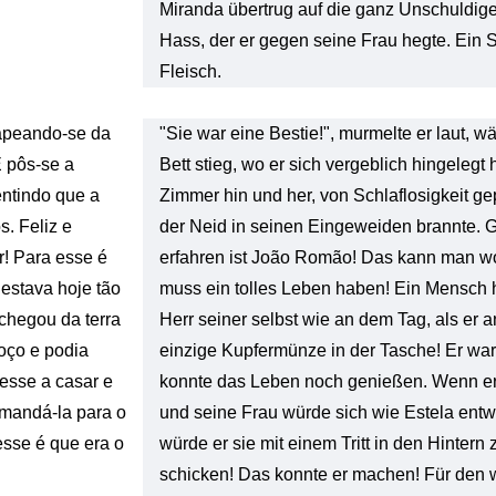
Miranda übertrug auf die ganz Unschuldige
Hass, der er gegen seine Frau hegte. Ein 
Fleisch.
 apeando-se da
"Sie war eine Bestie!", murmelte er laut, 
E pôs-se a
Bett stieg, wo er sich vergeblich hingelegt ha
entindo que a
Zimmer hin und her, von Schlaflosigkeit gep
s. Feliz e
der Neid in seinen Eingeweiden brannte. G
r! Para esse é
erfahren ist João Romão! Das kann man w
 estava hoje tão
muss ein tolles Leben haben! Ein Mensch h
chegou da terra
Herr seiner selbst wie an dem Tag, als er
oço e podia
einzige Kupfermünze in der Tasche! Er wa
esse a casar e
konnte das Leben noch genießen. Wenn er
 mandá-la para o
und seine Frau würde sich wie Estela entw
esse é que era o
würde er sie mit einem Tritt in den Hintern
schicken! Das konnte er machen! Für den w