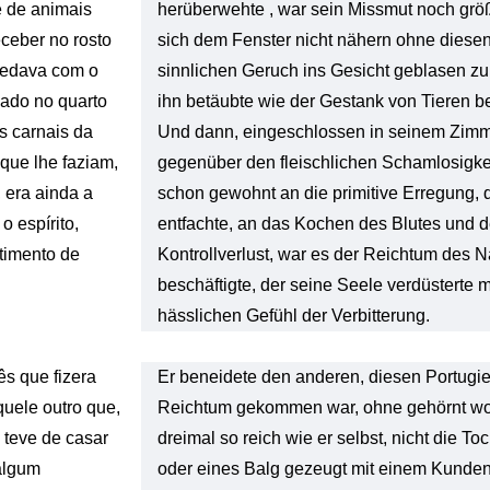
e de animais
herüberwehte , war sein Missmut noch größ
ceber no rosto
sich dem Fenster nicht nähern ohne dies
bedava com o
sinnlichen Geruch ins Gesicht geblasen z
hado no quarto
ihn betäubte wie der Gestank von Tieren b
as carnais da
Und dann, eingeschlossen in seinem Zimme
 que lhe faziam,
gegenüber den fleischlichen Schamlosigkei
, era ainda a
schon gewohnt an die primitive Erregung, d
o espírito,
entfachte, an das Kochen des Blutes und 
timento de
Kontrollverlust, war es der Reichtum des 
beschäftigte, der seine Seele verdüsterte 
hässlichen Gefühl der Verbitterung.
ês que fizera
Er beneidete den anderen, diesen Portugie
quele outro que,
Reichtum gekommen war, ohne gehörnt wor
o teve de casar
dreimal so reich wie er selbst, nicht die To
 algum
oder eines Balg gezeugt mit einem Kunden