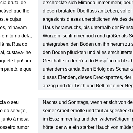
ia brutal de
erschreckte sich Miranda immer mehr, beun
lacável que lhe
diesen brutalen Überfluss an Leben, voller
as, e cujas
angesichts dieses unerbittlichen Waldes de
ntes, minavam
Haus heranwuchs, bis unterhalb der Fenst
 em torno dela,
Wurzeln, schlimmer noch und größer als S
 lá na Rua do
untergruben, den Boden um ihn herum zu 
l, custava-lhe
den Boden pflückten und alles erschüttert
aquele tipo! um
Geschäfte in der Rua do Hospício nicht schlec
m paletó, e que
unter dem skandalösen Erfolg des Schankwi
dieses Elenden, dieses Dreckspatzes, der 
anzog und der Tisch und Bett mit einer Nege
cia o seu
Nachts und Sonntags, wenn er sich von d
o do serviço,
seiner Arbeit erholte und faul ausgestreck
, junto à mesa
im Esszimmer lag und den widerwärtigen, p
grosseiro rumor
hörte, der wie ein starker Hauch von müde