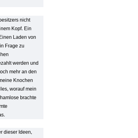
esitzers nicht
seinem Kopf. Ein
? Einen Laden von
in Frage zu
schen
gezahlt werden und
noch mehr an den
 meine Knochen
lles, worauf mein
 Schamlose brachte
mmte
as.
r dieser Ideen,