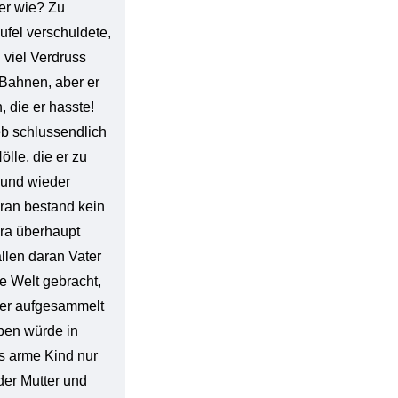
ber wie? Zu
ufel verschuldete,
 viel Verdruss
 Bahnen, aber er
 die er hasste!
eb schlussendlich
lle, die er zu
 und wieder
ran bestand kein
ira überhaupt
allen daran Vater
ie Welt gebracht,
 er aufgesammelt
eben würde in
s arme Kind nur
er Mutter und