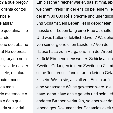
o? a que preço?
Ein bisschen reicher war er, das stimmt, a
 oitenta contos
welchem Preis? In der er sich bei einem Te
stos e
der ihm 80 000 Réis brachte und unendlich
e aturar
und Scham! Sein Leben lief in geordneten
o que afinal lhe
musste ein Leben lang eine Frau aushalten,
grande
Und was hatter er letztlich davon? Was bli
ório do trabalho
von seiner glorreichen Existenz? Von der Hö
ida! Na dolorosa
Hause hatte zum Purgatorium in der Arbeit
 desgraçado nem
zurück! Ein beneidenswertes Schicksal, da
em vez de nascer
Zweifel! Gefangen in dem Zweifel ob Zulm
r ele, é natural
seine Tochter sei, fand er auch keinen Gef
 outro modo;
zu sein. Wenn sie, anstatt von Estela auf d
ada mais
eine verlassene Waise gewesen wäre, die
io materno, e o
hatte, dann hätte er sie geliebt und sein L
a o ódio que
anderen Bahnen verlaufen, so aber war da
l da sua vida!
lebendiges Dokument der Schamlosigkeit d