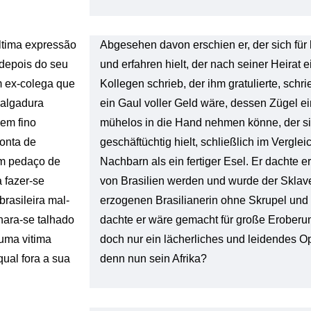
ltima expressão
Abgesehen davon erschien er, der sich für
 depois do seu
und erfahren hielt, der nach seiner Heirat
m ex-colega que
Kollegen schrieb, der ihm gratulierte, schri
valgadura
ein Gaul voller Geld wäre, dessen Zügel e
em fino
mühelos in die Hand nehmen könne, der s
conta de
geschäftüchtig hielt, schließlich im Vergle
um pedaço de
Nachbarn als ein fertiger Esel. Er dachte e
 fazer-se
von Brasilien werden und wurde der Sklave
brasileira mal-
erzogenen Brasilianerin ohne Skrupel un
nara-se talhado
dachte er wäre gemacht für große Erober
uma vitima
doch nur ein lächerliches und leidendes O
 qual fora a sua
denn nun sein Afrika?