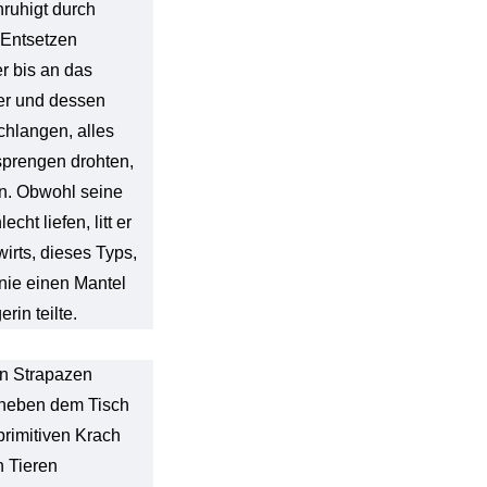
ruhigt durch
 Entsetzen
r bis an das
er und dessen
chlangen, alles
sprengen drohten,
en. Obwohl seine
ht liefen, litt er
rts, dieses Typs,
nie einen Mantel
rin teilte.
en Strapazen
t neben dem Tisch
rimitiven Krach
n Tieren