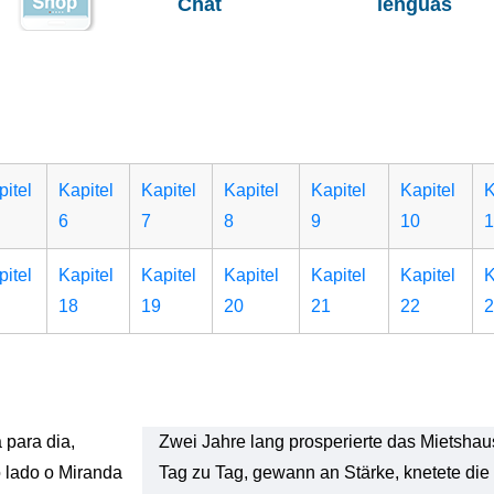
Chat
lenguas
pitel
Kapitel
Kapitel
Kapitel
Kapitel
Kapitel
K
6
7
8
9
10
1
pitel
Kapitel
Kapitel
Kapitel
Kapitel
Kapitel
K
18
19
20
21
22
2
 para dia,
Zwei Jahre lang prosperierte das Mietsha
 lado o Miranda
Tag zu Tag, gewann an Stärke, knetete di